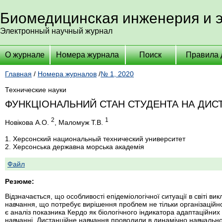
Биомедицинская инженерия и 
Электронный научный журнал
О журнале
Номера журнала
Поиск
Правила 
Главная
/
Номера журналов
/
№ 1, 2020
Технические науки
ФУНКЦІОНАЛЬНИЙ СТАН СТУДЕНТА НА ДИС
2
1
Новікова А.О.
, Маломуж Т.В.
1. Херсонский национальный технический университет
2. Херсонська державна морська академія
Файл
Резюме:
Відзначається, що особливості епідеміологічної ситуації в світі ви
навчання, що потребує вирішення проблем не тільки організаційно
є аналіз показника Кердо як біологічного індикатора адаптаційних
навчанні. Дистанційне навчання проводили в динамічно навчальн