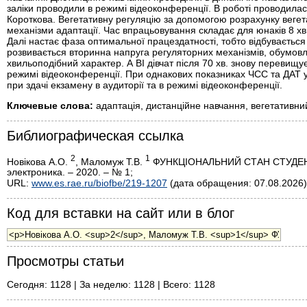
заліки проводили в режимі відеоконференції. В роботі проводилас
Короткова. Вегетативну регуляцію за допомогою розрахунку вегета
механізми адаптації. Час впрацьовування складає для юнаків 8 хв.
Далі настає фаза оптимальної працездатності, тобто відбуваєтьс
розвивається вторинна напруга регуляторних механізмів, обумовл
хвильоподібний характер. А ВІ дівчат після 70 хв. знову перевищу
режимі відеоконференції. При однакових показниках ЧСС та ДАТ у
при здачі екзамену в аудиторії та в режимі відеоконференції.
Ключевые слова:
адаптація, дистанційне навчання, вегетативни
Библиографическая ссылка
2
1
Новікова А.О.
, Маломуж Т.В.
ФУНКЦІОНАЛЬНИЙ СТАН СТУДЕНТ
электроника. – 2020. – № 1;
URL:
www.es.rae.ru/biofbe/219-1207
(дата обращения: 07.08.2026)
Код для вставки на сайт или в блог
Просмотры статьи
Сегодня: 1128 | За неделю: 1128 | Всего: 1128